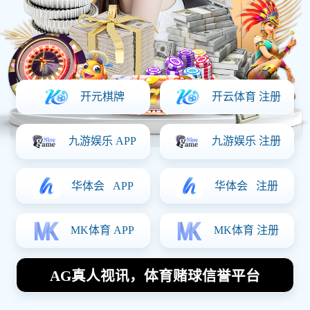
检测案例
资讯中心
关于我们
安装了大型
关于我们
ABOUT US
直饮水机，