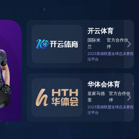
网站地图
咨询热线
111 0000 1111
讯中心
关于我们