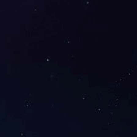
国.beats365(股份)有限公司官方网站。我们致力于构建顶级的运动爱好者聚集地，
新闻资讯
关于我们
报告
公司动态
公司简介
报告
行业资讯
资质认证
常见问题
视频专区
报告
合作客户
实验室