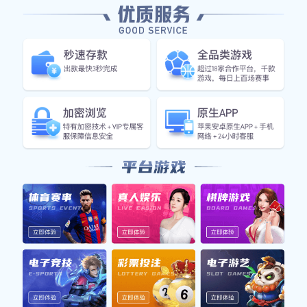
公司简介
时间：2025-03-21 访
问量：1052
资质认证
视频专区
合作客户
上一篇：
做个水质检测多
少钱？
实验室
下一篇：
安装了大型直饮
水机，为什么建议要做个
联系我们
直饮水检测？
在线留言
感谢您为我们提供的反馈意见