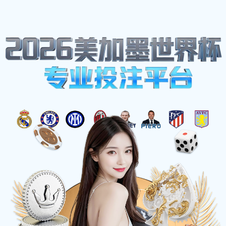
欢迎访问，中国.beats365(股份)有限公司-官方网站！
网站地图
咨询热线
中国.beats365(股份)有限
111 0000
公司-官方网站
1111
网站首页
机器人检测
认证类别
化学检测
质检报告