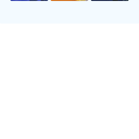
欢迎来到Beats 365，
场打造的官方网站。在这
我要留言
于为亚洲地区的消费者提
频产品和无与伦比的客户
1920年代至今，Beat
和创新技术，成为全球领
品牌之一。而今天，随着
益壮大，我们迎来了Bea
上的第一个官方旗舰店——B
365。
在这个全新的平台上，我
新的Beats耳机、耳塞
音频设备，还提供个性化
专业的客服支持。无论是
通勤的轻便耳塞，还是追
专业监听设备，您都可以在Be