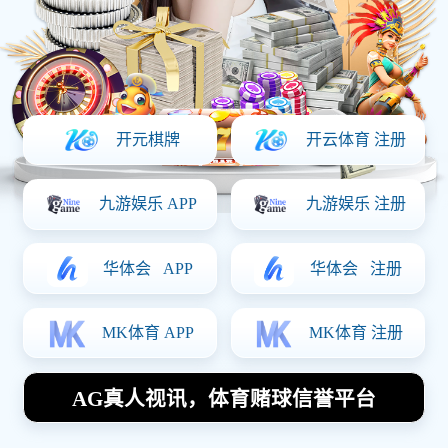
检测案例
资讯中心
关于我们
Beats365
资讯中心
NEWS CENTER
国区：官网