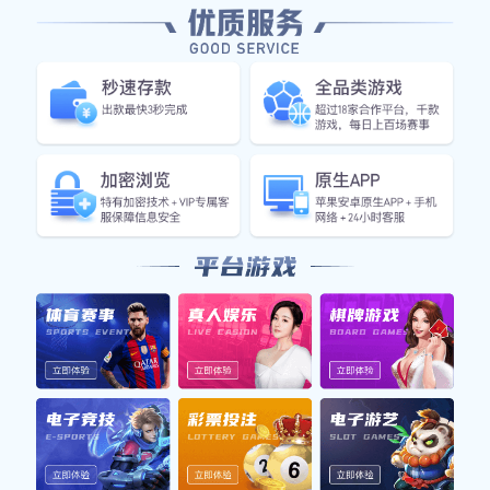
公司动态
探索
行业资讯
时间：2026-06-18 
量：1351
常见问题
在线留言
Beats 365：全球唯一
索
感谢您为我们提供的反馈意见
您的意见与建议将是我们前进的动
Beats 365，一个全球
力！
官方网站，为用户提供了
了解和探索Beats品牌及
品的绝佳机会。这个网站
展示了Beats的最新产品
提供了丰富的用户教育资
帮助用户更好地了解和使