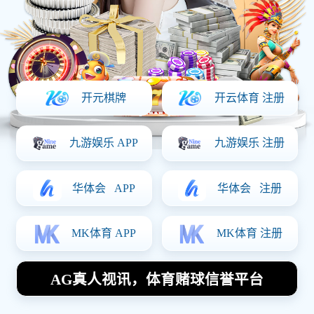
检测案例
资讯中心
关于我们
Beats365
资讯中心
NEWS CENTER
全球唯一官