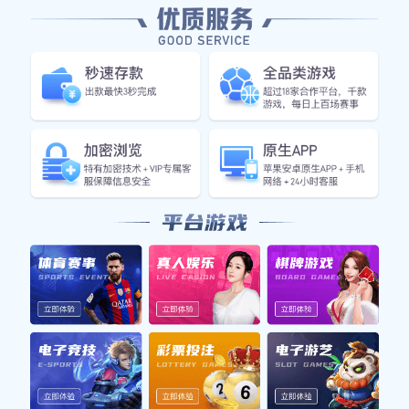
公司动态
入的三大
行业资讯
时间：2025-11-05 
1123
常见问题
在线留言
感谢您为我们提供的反馈意见
您的意见与建议将是我们前进的动
力！
引言：机器
业正迎来欧