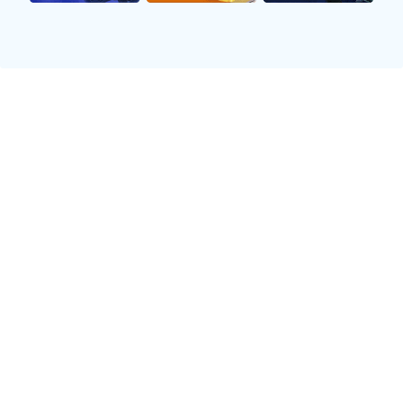
场的“合规
我要留言
期”
2025年，中国机器人产业
海”步伐加速：海关总署
示，上半年工业机器人出
长61.5%，其中欧盟市
成，成为增长最快的高端
而，欧盟市场的“高门槛”
显——
CE认证已从“市场
票”升级为“产品竞争力的
垒”
。从机械安全（MD指
气安全（LVD指令）到电
（EMC指令），再到协
的ISO 10218-2025新