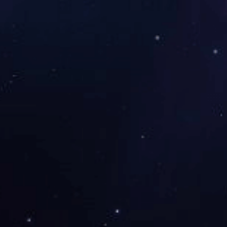
友情链接:
机器人检测
认证类别
电池检测
CE认证
电瓷兼容检测
FCC认证
电气检测
埃及GOEIC认证和NFSA认证
环境适应性检测
出口商核实EVS认证
机器人电机检测
电池检测认证
机器人减速器检测
肯尼亚PVOC认证
水静压力检测
尼日利亚 SONCAP认证
性能检测
沙特阿拉伯SABER认证
噪声检测
生产商核实-OVS认证