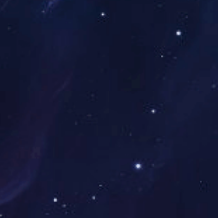
与技术的融合
的时代，创新已成为推动社会进步的关键力量。然而，技术的创新往往需
，始终致力于将最新的科技成果转化为实际应用，从而推动社会的发展。
大量的资源用于研发，以期在科技创新的道路上不断前行。
队中，有一支由顶尖科学家组成的精英团队。他们不仅拥有丰富的理论知
得了一系列令人瞩目的成就。
歌璟科技公司还注重与高校、研究机构等机构的合作。通过与这些机构的
新始终保持领先地位。
常注重知识产权的保护。他们深知，只有拥有自主知识产权，才能确保自
申请专利，以保护自己的技术创新成果。
之所以能够在科技创新领域取得如此卓越的成绩，离不开其对创新的不懈