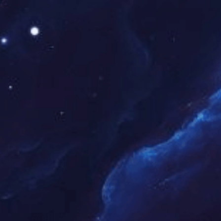
的进步和发展贡献自己的力量。
公司
选购指南：企业出海前必须理清的5大核心标准
网：亚洲独家体验
新与技术的融合