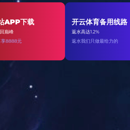
探索歌璟科技公司：创新
时间：2025-12-21 访问量：