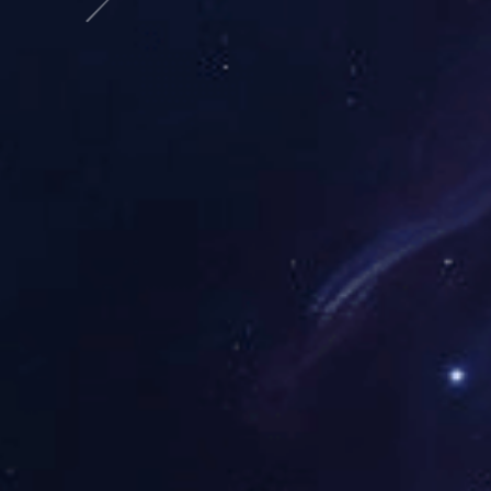
电磁兼容性检测是通
电磁干扰。这种检测
可信赖的第三方
1. 华锦检测集团
准认证，为企业的产
2. TÜV莱茵：这
莱茵还拥有众多国际
3. 中国计量科学研
受企业信赖。
4. 森泰源检测：
案。
如何选择合适的检
选择检测机构时，
资质认证：确保机构