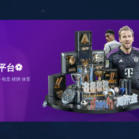
方网站
化学检测
质检报告
检测案例
资