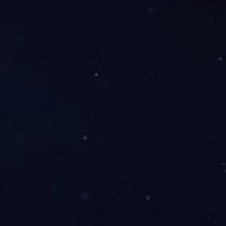
国.beats365(股份)有限公司官方网站。我们致力于构建顶级的运动爱好者聚集地，
新闻资讯
关于我们
报告
公司动态
公司简介
报告
行业资讯
资质认证
常见问题
视频专区
报告
合作客户
实验室
联系我们