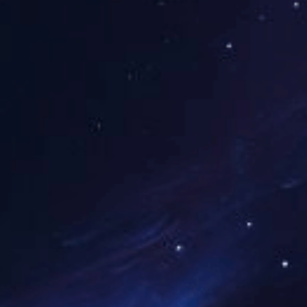
专业能力：考察机构
服务灵活性：了解机
你的意见至关重要
在选择检测机构时，
机器人电磁兼容
上一篇：
出口尼日利亚办
下一篇：
工业机器人电机
文章标签
相关推荐