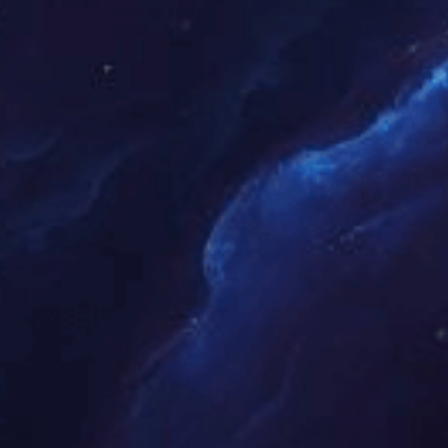
在机器人领域的测试经验与成功案例。
构是否能够根据企业需求制定个性化的检测方案。
!
您是否还有其他疑问?或者您曾经使用过上述机构的服务?欢迎
检测
不仅是企业出口的重要通行证，更是保障机器人长期稳定运
理SONCAP认证，全面解读、流程和注意事项
检测机构排名，机器人电机检测内容