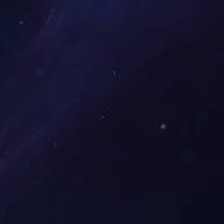
命周···
Beats365：专业音乐服务平台介···
en71检测
技术···
CE认证选购指南：企业出口欧盟···
【深度解析】