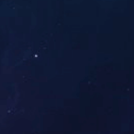
。然而，伴随着机器人技术的进步，电磁兼容性(EMC)问题
效率和安全性造成负面影响。此时，选择一家专业的第三方检测
构呢?让我们深入探讨。