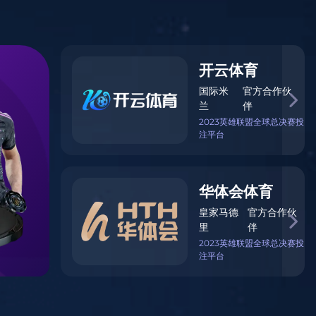
网站地图
咨询热线
111 0000 1111
讯中心
关于我们