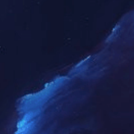
够正常工作，同时确保机器人自身不会对周围环境产生过多的
的使用体验。
容测试服务，涵盖机器人测试的各个领域。其专业实验室和高标
，能够为机器人制造商提供高效、可靠的测试服务。此外，TÜV
测试方面的设备与技术均在国内达到领先水平。其专业性和公信力深
量的检测能力闻名，在机器人电磁兼容领域也提供广泛的测试方