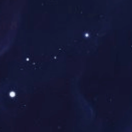
过专业设备和技术手段，测试机器人在外部电磁环境中是否能
是机器人进入市场前的重要环节，直接关系到设备的性能与用户
检测机构推荐
：作为知名的第三方检测机构，华锦检测机构提供全面的电磁兼
品质量保驾护航。
家国际领先的检测机构在电磁兼容检测领域拥有雄厚的技术实力
认证资质，确保测试结果得到广泛认可。
究院(NIM)：作为国内权威的科研机构，NIM在电磁兼容性
专注于机器人产品测试、检验及认证服务，森泰源检测以其高质
测机构?
可以考虑以下几点：
具备权威认证资质，能够满足国际及国内电磁兼容标准。