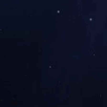
中国.beats365(股份)有限公司-官方网站中国.beats365(股份)有限公
提供最新品牌资讯、丰富社区互动和达人分享。beats365，连接同类
友情链接:
机器人检测
认证类别
电池检测
CE认证
电瓷兼容检测
FCC认证
电气检测
埃及GOEIC认证和NFSA认证
环境适应性检测
出口商核实EVS认证
机器人电机检测
电池检测认证
机器人减速器检测
肯尼亚PVOC认证