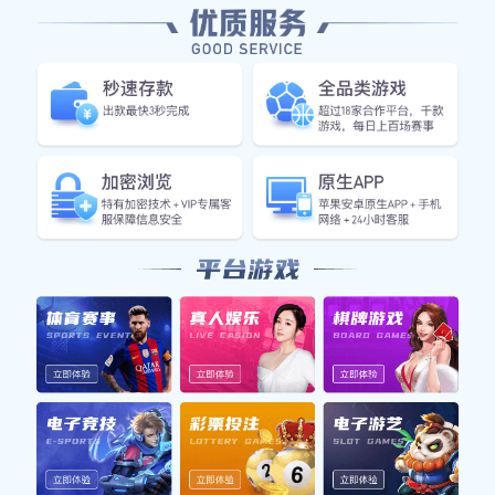
公司简介
时间：2025-03-21 访
问量：1220
资质认证
视频专区
合作客户
实验室
联系我们
上一篇：
实用新型专利证
联系我们
书
下一篇：
实用新型专利证
中国.beats365(股份)有限公司-官